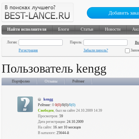
Добавить зака
Найти исполнителя
Блоги
Статьи
Новости
Ак
Логин:
Пароль:
Регистрация
Забыли пароль?
Запо
Пользователь kengg
Портфолио
Отзывы
Рейтинг
kengg
Рейтинг:
0
0(0)
/0(0)/
0(0)
Свободен
, был на сайте 24.10.2009 14:39
Просмотров:
59
Дата регистрации:
24.10.2009
На сайте:
16 лет 10 месяцев
В каталоге:
25644-й