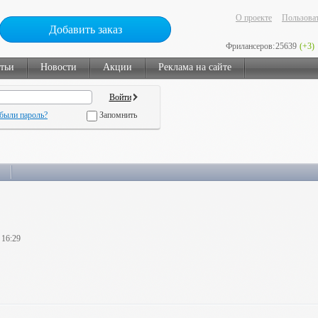
О проекте
Пользоват
Добавить заказ
Фрилансеров:
25639
(+3)
тьи
Новости
Акции
Реклама на сайте
были пароль?
Запомнить
 16:29