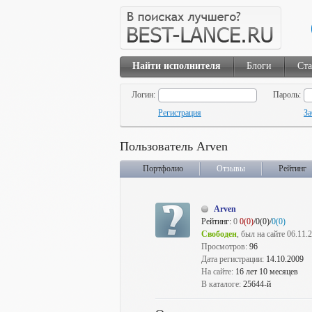
Найти исполнителя
Блоги
Ста
Логин:
Пароль:
Регистрация
За
Пользователь Arven
Портфолио
Отзывы
Рейтинг
Arven
Рейтинг:
0
0(0)
/0(0)/
0(0)
Свободен
, был на сайте 06.11.
Просмотров:
96
Дата регистрации:
14.10.2009
На сайте:
16 лет 10 месяцев
В каталоге:
25644-й