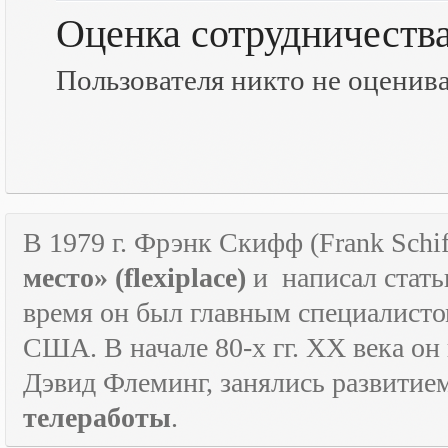
Оценка сотрудничеств
Пользователя никто не оценив
В 1979 г. Фрэнк Скифф (Frank Schif
место» (
flexiplace
)
и
написал стать
время он был главным специалист
США. В начале 80-х гг.
XX
века он
Дэвид Флеминг, занялись развитие
телеработы
.