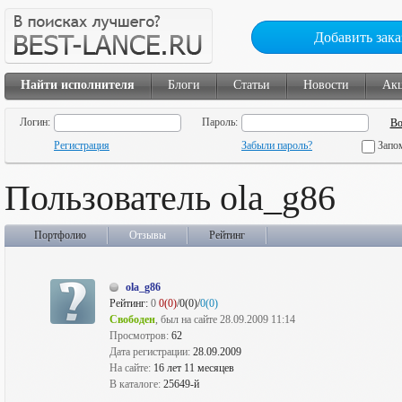
Добавить зака
Найти исполнителя
Блоги
Статьи
Новости
Ак
Логин:
Пароль:
Регистрация
Забыли пароль?
Запо
Пользователь ola_g86
Портфолио
Отзывы
Рейтинг
ola_g86
Рейтинг:
0
0(0)
/0(0)/
0(0)
Свободен
, был на сайте 28.09.2009 11:14
Просмотров:
62
Дата регистрации:
28.09.2009
На сайте:
16 лет 11 месяцев
В каталоге:
25649-й