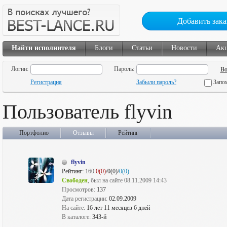
Добавить зака
Найти исполнителя
Блоги
Статьи
Новости
Ак
Логин:
Пароль:
Регистрация
Забыли пароль?
Запо
Пользователь flyvin
Портфолио
Отзывы
Рейтинг
flyvin
Рейтинг:
160
0(0)
/0(0)/
0(0)
Свободен
, был на сайте 08.11.2009 14:43
Просмотров:
137
Дата регистрации:
02.09.2009
На сайте:
16 лет 11 месяцев 6 дней
В каталоге:
343-й