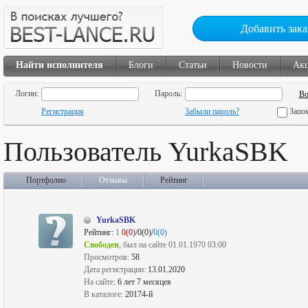
Добавить зака
Найти исполнителя
Блоги
Статьи
Новости
Ак
Логин:
Пароль:
Регистрация
Забыли пароль?
Запо
Пользователь YurkaSBK
Портфолио
Отзывы
Рейтинг
YurkaSBK
Рейтинг:
1
0(0)
/0(0)/
0(0)
Свободен
, был на сайте 01.01.1970 03:00
Просмотров:
58
Дата регистрации:
13.01.2020
На сайте:
6 лет 7 месяцев
В каталоге:
20174-й