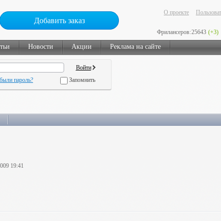
О проекте
Пользоват
Добавить заказ
Фрилансеров:
25643
(+3)
тьи
Новости
Акции
Реклама на сайте
были пароль?
Запомнить
2009 19:41