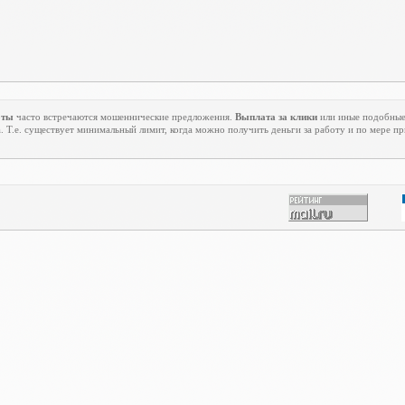
оты
часто встречаются мошеннические предложения.
Выплата за клики
или иные подобные 
. Т.е. существует минимальный лимит, когда можно получить деньги за работу и по мере п