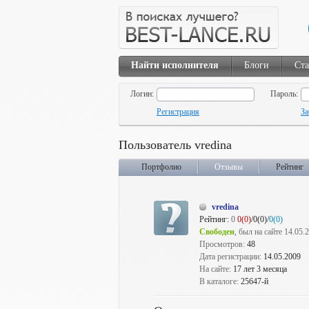
Найти исполнителя
Блоги
Ста
Логин:
Пароль:
Регистрация
За
Пользователь vredina
Портфолио
Отзывы
Рейтинг
vredina
Рейтинг:
0
0(0)
/0(0)/
0(0)
Свободен
, был на сайте 14.05.
Просмотров:
48
Дата регистрации:
14.05.2009
На сайте:
17 лет 3 месяца
В каталоге:
25647-й