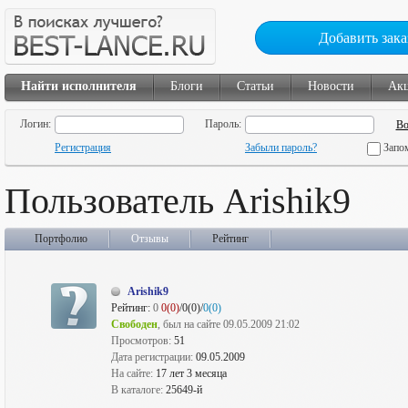
Добавить зака
Найти исполнителя
Блоги
Статьи
Новости
Ак
Логин:
Пароль:
Регистрация
Забыли пароль?
Запо
Пользователь Arishik9
Портфолио
Отзывы
Рейтинг
Arishik9
Рейтинг:
0
0(0)
/0(0)/
0(0)
Свободен
, был на сайте 09.05.2009 21:02
Просмотров:
51
Дата регистрации:
09.05.2009
На сайте:
17 лет 3 месяца
В каталоге:
25649-й