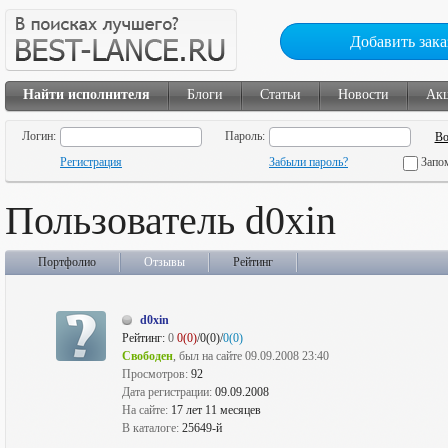
Добавить зака
Найти исполнителя
Блоги
Статьи
Новости
Ак
Логин:
Пароль:
Регистрация
Забыли пароль?
Запо
Пользователь d0xin
Портфолио
Отзывы
Рейтинг
d0xin
Рейтинг:
0
0(0)
/0(0)/
0(0)
Свободен
, был на сайте 09.09.2008 23:40
Просмотров:
92
Дата регистрации:
09.09.2008
На сайте:
17 лет 11 месяцев
В каталоге:
25649-й