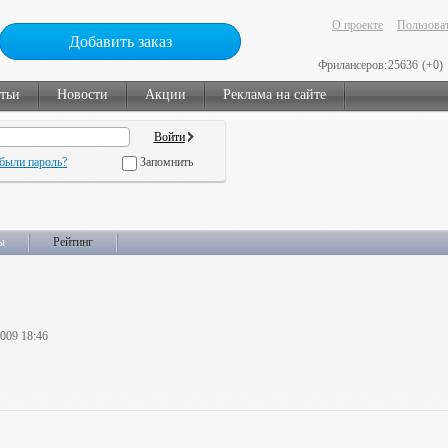
О проекте
Пользоват
Добавить заказ
Фрилансеров:
25636
(+0)
тьи
Новости
Акции
Реклама на сайте
были пароль?
Запомнить
ы
Рейтинг
2009 18:46