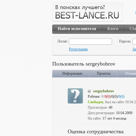
Найти исполнителя
Блоги
Ста
Логин:
Пароль:
Регистрация
За
Пользователь sergeybobrov
Информация
Проекты
Отзыв
sergeybobrov
Рейтинг:
0
0(0)
/0(0)/
0(0)
Свободен
, был на сайте 10.04.
Просмотров:
49
Дата регистрации:
10.04.2009
На сайте:
17 лет 4 месяца
Оценка сотрудничества