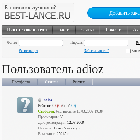
Добавить зака
Найти исполнителя
Блоги
Статьи
Новости
Ак
Логин:
Пароль:
Регистрация
Забыли пароль?
Запо
Пользователь adioz
Портфолио
Отзывы
Рейтинг
adioz
Рейтинг:
0
0(0)
/0(0)/
0(0)
Свободен
, был на сайте 13.03.2009 19:38
Просмотров:
39
Дата регистрации:
12.03.2009
На сайте:
17 лет 5 месяцев
В каталоге:
25645-й