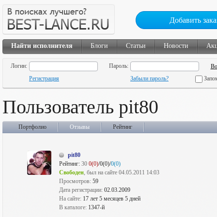
Добавить зака
Найти исполнителя
Блоги
Статьи
Новости
Ак
Логин:
Пароль:
Регистрация
Забыли пароль?
Запо
Пользователь pit80
Портфолио
Отзывы
Рейтинг
pit80
Рейтинг:
30
0(0)
/0(0)/
0(0)
Свободен
, был на сайте 04.05.2011 14:03
Просмотров:
59
Дата регистрации:
02.03.2009
На сайте:
17 лет 5 месяцев 5 дней
В каталоге:
1347-й