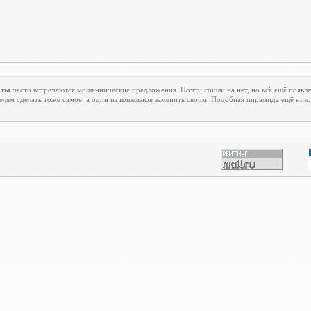
оты
часто встречаются мошеннические предложения. Почти сошли на нет, но всё ещё появля
елям сделать тоже самое, а один из кошельков заменить своим. Подобная пирамида ещё нико