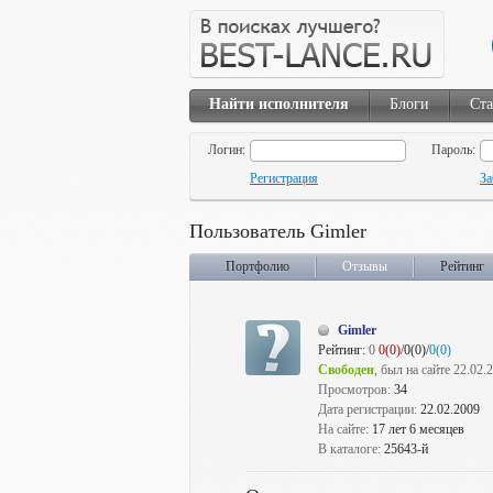
Найти исполнителя
Блоги
Ста
Логин:
Пароль:
Регистрация
За
Пользователь Gimler
Портфолио
Отзывы
Рейтинг
Gimler
Рейтинг:
0
0(0)
/0(0)/
0(0)
Свободен
, был на сайте 22.02.
Просмотров:
34
Дата регистрации:
22.02.2009
На сайте:
17 лет 6 месяцев
В каталоге:
25643-й