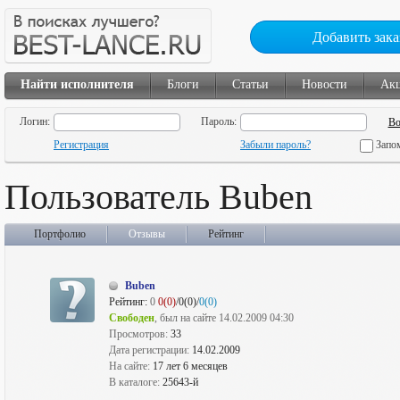
Добавить зака
Найти исполнителя
Блоги
Статьи
Новости
Ак
Логин:
Пароль:
Регистрация
Забыли пароль?
Запо
Пользователь Buben
Портфолио
Отзывы
Рейтинг
Buben
Рейтинг:
0
0(0)
/0(0)/
0(0)
Свободен
, был на сайте 14.02.2009 04:30
Просмотров:
33
Дата регистрации:
14.02.2009
На сайте:
17 лет 6 месяцев
В каталоге:
25643-й