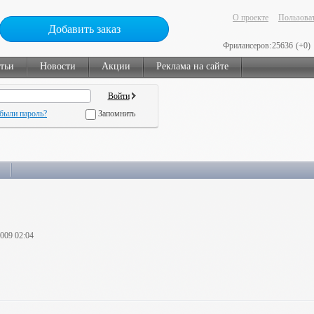
О проекте
Пользоват
Добавить заказ
Фрилансеров:
25636
(+0)
тьи
Новости
Акции
Реклама на сайте
были пароль?
Запомнить
2009 02:04