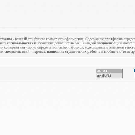
тфолио
- важный атрибут его грамотного оформления. Содержание
портфолио
определ
овных
специальностях
и нескольких дополнительных. В каждой
специализации
могут пр
и (
копирайтинг
) могут определяться типами, формой, содержанием и тематикой
текст
ных
специализаций
-
перевод, написание студенческих работ
или вообще что-то из д