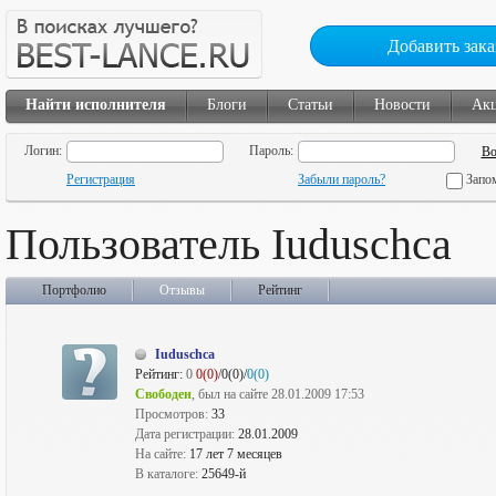
Добавить зака
Найти исполнителя
Блоги
Статьи
Новости
Ак
Логин:
Пароль:
Регистрация
Забыли пароль?
Запо
Пользователь Iuduschca
Портфолио
Отзывы
Рейтинг
Iuduschca
Рейтинг:
0
0(0)
/0(0)/
0(0)
Свободен
, был на сайте 28.01.2009 17:53
Просмотров:
33
Дата регистрации:
28.01.2009
На сайте:
17 лет 7 месяцев
В каталоге:
25649-й