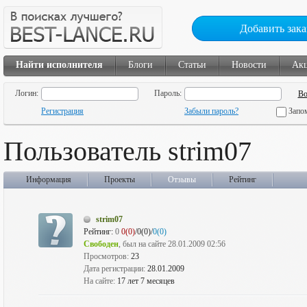
Добавить зака
Найти исполнителя
Блоги
Статьи
Новости
Ак
Логин:
Пароль:
Регистрация
Забыли пароль?
Запо
Пользователь strim07
Информация
Проекты
Отзывы
Рейтинг
strim07
Рейтинг:
0
0(0)
/0(0)/
0(0)
Свободен
, был на сайте 28.01.2009 02:56
Просмотров:
23
Дата регистрации:
28.01.2009
На сайте:
17 лет 7 месяцев