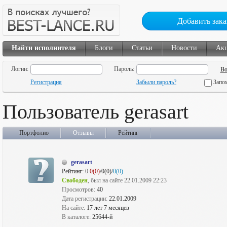
Добавить зака
Найти исполнителя
Блоги
Статьи
Новости
Ак
Логин:
Пароль:
Регистрация
Забыли пароль?
Запо
Пользователь gerasart
Портфолио
Отзывы
Рейтинг
gerasart
Рейтинг:
0
0(0)
/0(0)/
0(0)
Свободен
, был на сайте 22.01.2009 22:23
Просмотров:
40
Дата регистрации:
22.01.2009
На сайте:
17 лет 7 месяцев
В каталоге:
25644-й