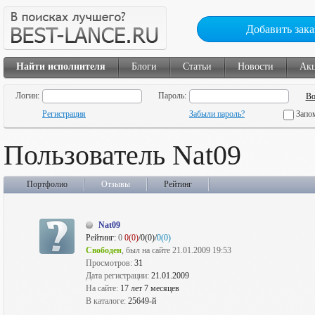
Добавить зака
Найти исполнителя
Блоги
Статьи
Новости
Ак
Логин:
Пароль:
Регистрация
Забыли пароль?
Запо
Пользователь Nat09
Портфолио
Отзывы
Рейтинг
Nat09
Рейтинг:
0
0(0)
/0(0)/
0(0)
Свободен
, был на сайте 21.01.2009 19:53
Просмотров:
31
Дата регистрации:
21.01.2009
На сайте:
17 лет 7 месяцев
В каталоге:
25649-й