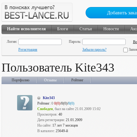
Добавить зака
Найти исполнителя
Блоги
Статьи
Новости
Ак
Логин:
Пароль:
Регистрация
Забыли пароль?
Запо
Пользователь Kite343
Портфолио
Отзывы
Рейтинг
Kite343
Рейтинг:
0
0(0)
/0(0)/
0(0)
Свободен
, был на сайте 21.01.2009 15:02
Просмотров:
40
Дата регистрации:
21.01.2009
На сайте:
17 лет 7 месяцев
В каталоге:
25649-й