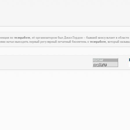
еренция по
телеработе
, её организатором был Джил Гордон – бывший консультант в области
ниями начал выходить первый регулярный печатный бюллетень о
телеработе
, который называ