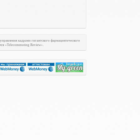
 управления кадрами гигантского фармацевтического
лся «
Telecommuting
Review
».