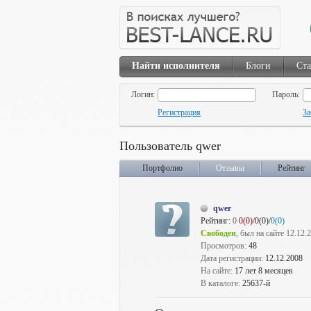
Найти исполнителя
Блоги
Ста
Логин:
Пароль:
Регистрация
За
Пользователь qwer
Портфолио
Отзывы
Рейтинг
qwer
Рейтинг:
0
0(0)
/0(0)/
0(0)
Свободен
, был на сайте 12.12.
Просмотров:
48
Дата регистрации:
12.12.2008
На сайте:
17 лет 8 месяцев
В каталоге:
25637-й