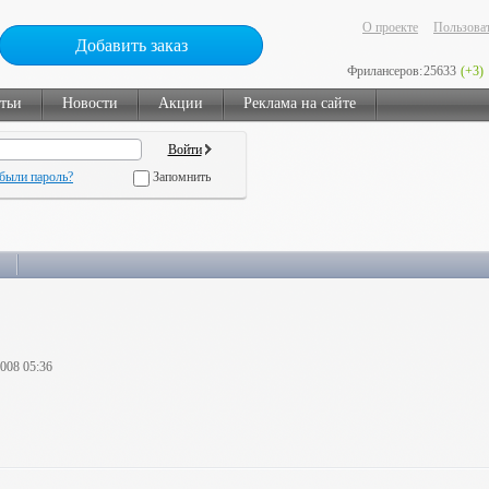
О проекте
Пользоват
Добавить заказ
Фрилансеров:
25633
(+3)
тьи
Новости
Акции
Реклама на сайте
были пароль?
Запомнить
2008 05:36