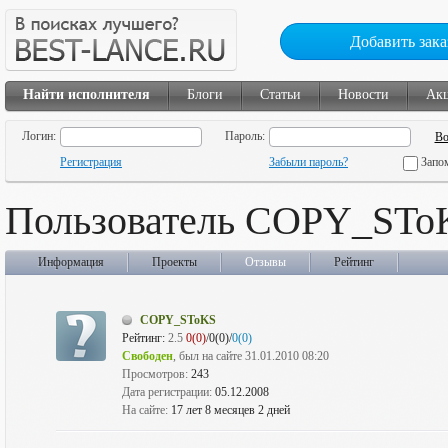
Добавить зака
Найти исполнителя
Блоги
Статьи
Новости
Ак
Логин:
Пароль:
Регистрация
Забыли пароль?
Запо
Пользователь COPY_STo
Информация
Проекты
Отзывы
Рейтинг
COPY_SToKS
Рейтинг:
2.5
0(0)
/0(0)/
0(0)
Свободен
, был на сайте 31.01.2010 08:20
Просмотров:
243
Дата регистрации:
05.12.2008
На сайте:
17 лет 8 месяцев 2 дней