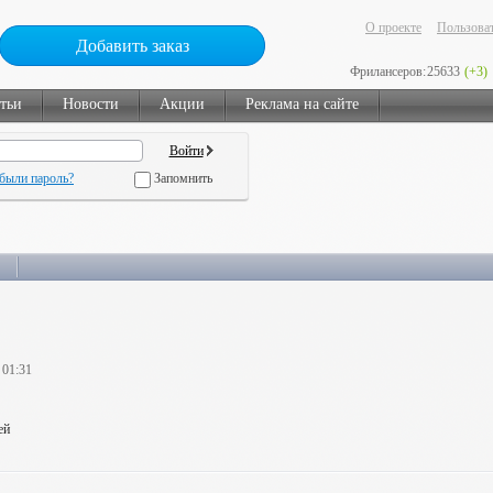
О проекте
Пользоват
Добавить заказ
Фрилансеров:
25633
(+3)
тьи
Новости
Акции
Реклама на сайте
были пароль?
Запомнить
 01:31
ей