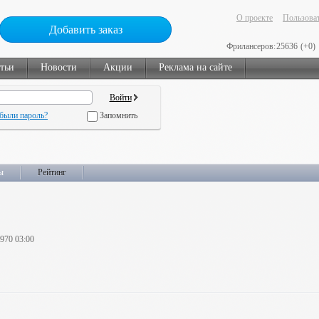
О проекте
Пользоват
Добавить заказ
Фрилансеров:
25636
(+0)
тьи
Новости
Акции
Реклама на сайте
были пароль?
Запомнить
ы
Рейтинг
1970 03:00