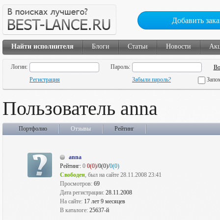
Добавить зака
Найти исполнителя
Блоги
Статьи
Новости
Ак
Логин:
Пароль:
Регистрация
Забыли пароль?
Запо
Пользователь anna
Портфолио
Отзывы
Рейтинг
anna
Рейтинг:
0
0(0)
/0(0)/
0(0)
Свободен
, был на сайте 28.11.2008 23:41
Просмотров:
69
Дата регистрации:
28.11.2008
На сайте:
17 лет 9 месяцев
В каталоге:
25637-й