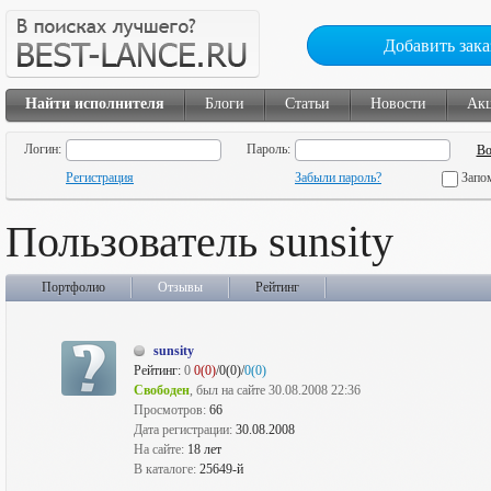
Добавить зака
Найти исполнителя
Блоги
Статьи
Новости
Ак
Логин:
Пароль:
Регистрация
Забыли пароль?
Запо
Пользователь sunsity
Портфолио
Отзывы
Рейтинг
sunsity
Рейтинг:
0
0(0)
/0(0)/
0(0)
Свободен
, был на сайте 30.08.2008 22:36
Просмотров:
66
Дата регистрации:
30.08.2008
На сайте:
18 лет
В каталоге:
25649-й