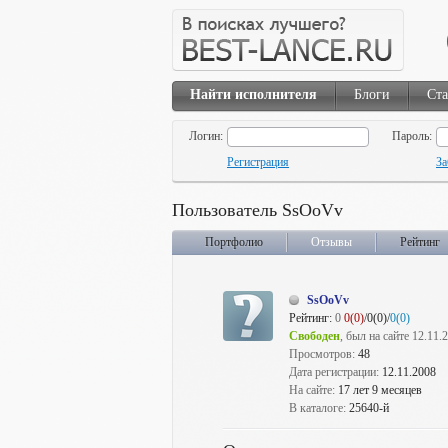
Найти исполнителя
Блоги
Ста
Логин:
Пароль:
Регистрация
За
Пользователь SsOoVv
Портфолио
Отзывы
Рейтинг
SsOoVv
Рейтинг:
0
0(0)
/0(0)/
0(0)
Свободен
, был на сайте 12.11.
Просмотров:
48
Дата регистрации:
12.11.2008
На сайте:
17 лет 9 месяцев
В каталоге:
25640-й