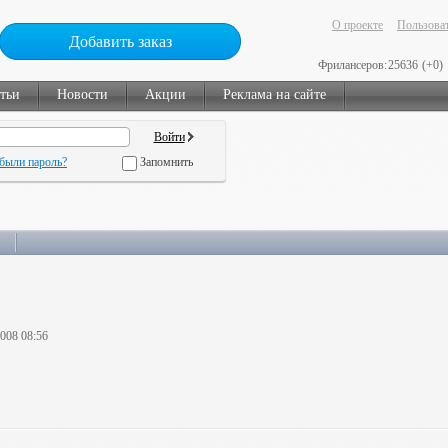
О проекте
Пользоват
Добавить заказ
Фрилансеров:
25636
(+0)
тьи
Новости
Акции
Реклама на сайте
были пароль?
Запомнить
2008 08:56