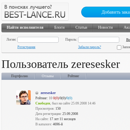
Добавить зака
Найти исполнителя
Блоги
Статьи
Новости
Ак
Логин:
Пароль:
Регистрация
Забыли пароль?
Запо
Пользователь zeresesker
Портфолио
Отзывы
Рейтинг
zeresesker
Рейтинг:
10
0(0)
/0(0)/
0(0)
Свободен
, был на сайте 25.09.2008 14:46
Просмотров:
150
Дата регистрации:
25.09.2008
На сайте:
17 лет 11 месяцев
В каталоге:
4696-й