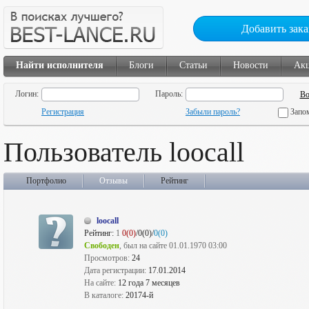
Добавить зака
Найти исполнителя
Блоги
Статьи
Новости
Ак
Логин:
Пароль:
Регистрация
Забыли пароль?
Запо
Пользователь loocall
Портфолио
Отзывы
Рейтинг
loocall
Рейтинг:
1
0(0)
/0(0)/
0(0)
Свободен
, был на сайте 01.01.1970 03:00
Просмотров:
24
Дата регистрации:
17.01.2014
На сайте:
12 года 7 месяцев
В каталоге:
20174-й