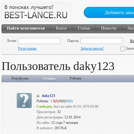
Добавить зака
Найти исполнителя
Блоги
Статьи
Новости
Ак
Логин:
Пароль:
Регистрация
Забыли пароль?
Запо
Пользователь daky123
Портфолио
Отзывы
Рейтинг
daky123
Рейтинг:
1
0(0)
/0(0)/
0(0)
Свободен
, был на сайте 01.01.1970 03:00
Просмотров:
32
Дата регистрации:
12.01.2014
На сайте:
12 года 7 месяцев
В каталоге:
20176-й