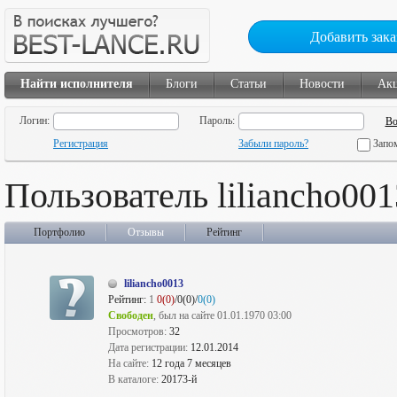
Добавить зака
Найти исполнителя
Блоги
Статьи
Новости
Ак
Логин:
Пароль:
Регистрация
Забыли пароль?
Запо
Пользователь liliancho001
Портфолио
Отзывы
Рейтинг
liliancho0013
Рейтинг:
1
0(0)
/0(0)/
0(0)
Свободен
, был на сайте 01.01.1970 03:00
Просмотров:
32
Дата регистрации:
12.01.2014
На сайте:
12 года 7 месяцев
В каталоге:
20173-й