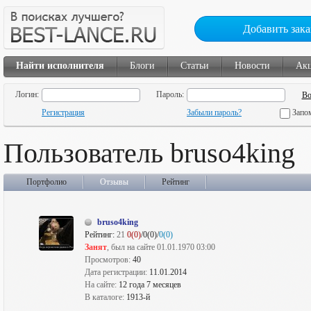
Добавить зака
Найти исполнителя
Блоги
Статьи
Новости
Ак
Логин:
Пароль:
Регистрация
Забыли пароль?
Запо
Пользователь bruso4king
Портфолио
Отзывы
Рейтинг
bruso4king
Рейтинг:
21
0(0)
/0(0)/
0(0)
Занят
, был на сайте 01.01.1970 03:00
Просмотров:
40
Дата регистрации:
11.01.2014
На сайте:
12 года 7 месяцев
В каталоге:
1913-й