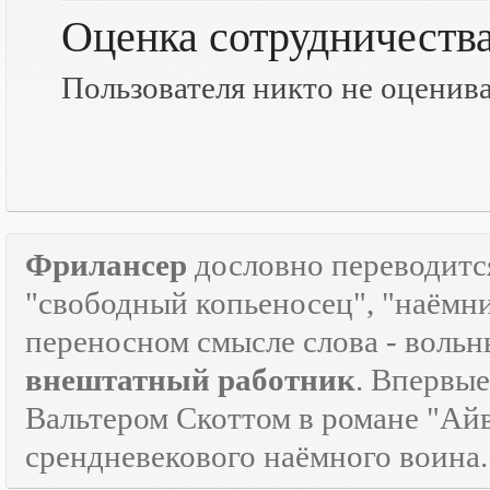
Оценка сотрудничеств
Пользователя никто не оценив
Фрилансер
дословно переводится
"свободный копьеносец", "наёмник"
переносном смысле слова - воль
внештатный работник
. Впервые
Вальтером Скоттом в романе "Айв
срендневекового наёмного воина.