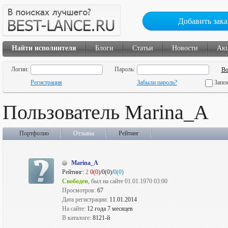
Добавить зака
Найти исполнителя
Блоги
Статьи
Новости
Ак
Логин:
Пароль:
Регистрация
Забыли пароль?
Запо
Пользователь Marina_A
Портфолио
Отзывы
Рейтинг
Marina_A
Рейтинг:
2
0(0)
/0(0)/
0(0)
Свободен
, был на сайте 01.01.1970 03:00
Просмотров:
67
Дата регистрации:
11.01.2014
На сайте:
12 года 7 месяцев
В каталоге:
8121-й