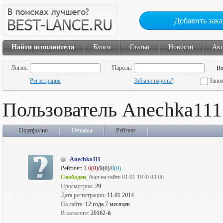
Добавить зака
Найти исполнителя
Блоги
Статьи
Новости
Ак
Логин:
Пароль:
Регистрация
Забыли пароль?
Запо
Пользователь Anechka111
Портфолио
Отзывы
Рейтинг
Anechka111
Рейтинг:
1
0(0)
/0(0)/
0(0)
Свободен
, был на сайте 01.01.1970 03:00
Просмотров:
29
Дата регистрации:
11.01.2014
На сайте:
12 года 7 месяцев
В каталоге:
20162-й