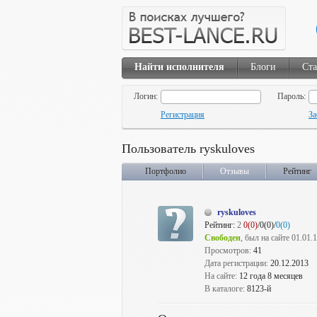
Найти исполнителя
Блоги
Ста
Логин:
Пароль:
Регистрация
За
Пользователь ryskuloves
Портфолио
Отзывы
Рейтинг
ryskuloves
Рейтинг:
2
0(0)
/0(0)/
0(0)
Свободен
, был на сайте 01.01.
Просмотров:
41
Дата регистрации:
20.12.2013
На сайте:
12 года 8 месяцев
В каталоге:
8123-й