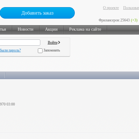
О проекте
Пользоват
Добавить заказ
Фрилансеров:
25643
(+3)
тьи
Новости
Акции
Реклама на сайте
были пароль?
Запомнить
1970 03:00