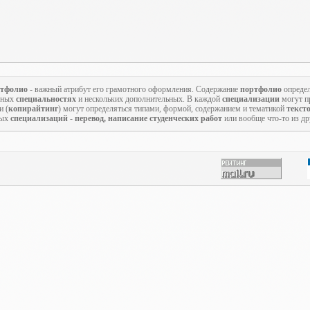
тфолио
- важный атрибут его грамотного оформления. Содержание
портфолио
определ
овных
специальностях
и нескольких дополнительных. В каждой
специализации
могут пр
и (
копирайтинг
) могут определяться типами, формой, содержанием и тематикой
текст
ных
специализаций
-
перевод, написание студенческих работ
или вообще что-то из д