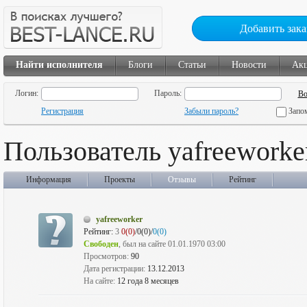
Добавить зака
Найти исполнителя
Блоги
Статьи
Новости
Ак
Логин:
Пароль:
Регистрация
Забыли пароль?
Запо
Пользователь yafreeworke
Информация
Проекты
Отзывы
Рейтинг
yafreeworker
Рейтинг:
3
0(0)
/0(0)/
0(0)
Свободен
, был на сайте 01.01.1970 03:00
Просмотров:
90
Дата регистрации:
13.12.2013
На сайте:
12 года 8 месяцев