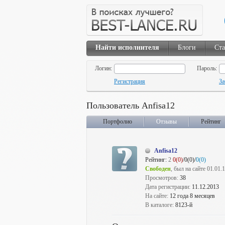
Найти исполнителя
Блоги
Ста
Логин:
Пароль:
Регистрация
За
Пользователь Anfisa12
Портфолио
Отзывы
Рейтинг
Anfisa12
Рейтинг:
2
0(0)
/0(0)/
0(0)
Свободен
, был на сайте 01.01.
Просмотров:
38
Дата регистрации:
11.12.2013
На сайте:
12 года 8 месяцев
В каталоге:
8123-й