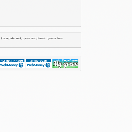
ы
(телеработы)
, далее подобный проект был