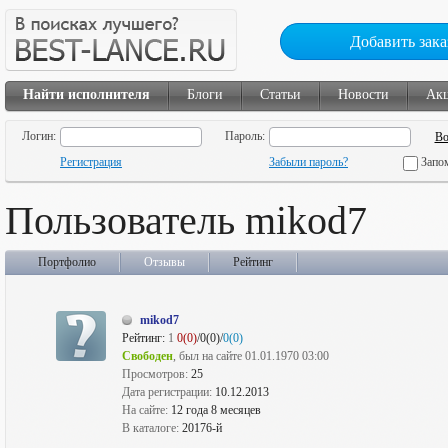
Добавить зака
Найти исполнителя
Блоги
Статьи
Новости
Ак
Логин:
Пароль:
Регистрация
Забыли пароль?
Запо
Пользователь mikod7
Портфолио
Отзывы
Рейтинг
mikod7
Рейтинг:
1
0(0)
/0(0)/
0(0)
Свободен
, был на сайте 01.01.1970 03:00
Просмотров:
25
Дата регистрации:
10.12.2013
На сайте:
12 года 8 месяцев
В каталоге:
20176-й