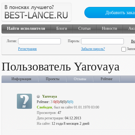
Добавить зака
Найти исполнителя
Блоги
Статьи
Новости
Ак
Логин:
Пароль:
Регистрация
Забыли пароль?
Запо
Пользователь Yarovaya
Информация
Проекты
Отзывы
Рейтинг
Yarovaya
Рейтинг:
3
0(0)
/0(0)/
0(0)
Свободен
, был на сайте 01.01.1970 03:00
Просмотров:
47
Дата регистрации:
04.12.2013
На сайте:
12 года 8 месяцев 2 дней