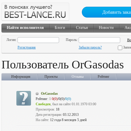
Добавить зака
Найти исполнителя
Блоги
Статьи
Новости
Ак
Логин:
Пароль:
Регистрация
Забыли пароль?
Запо
Пользователь OrGasodas
Информация
Проекты
Отзывы
Рейтинг
OrGasodas
Рейтинг:
1
0(0)
/0(0)/
0(0)
Свободен
, был на сайте 01.01.1970 03:00
Просмотров:
18
Дата регистрации:
03.12.2013
На сайте:
12 года 8 месяцев 5 дней