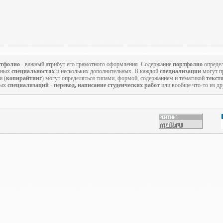
тфолио
- важный атрибут его грамотного оформления. Содержание
портфолио
определ
овных
специальностях
и нескольких дополнительных. В каждой
специализации
могут пр
и (
копирайтинг
) могут определяться типами, формой, содержанием и тематикой
текст
ных
специализаций
-
перевод, написание студенческих работ
или вообще что-то из д