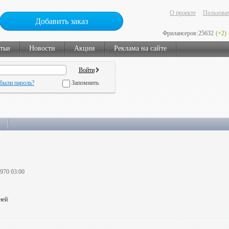
О проекте
Пользоват
Добавить заказ
Фрилансеров:
25632
(+2)
тьи
Новости
Акции
Реклама на сайте
были пароль?
Запомнить
1970 03:00
ней