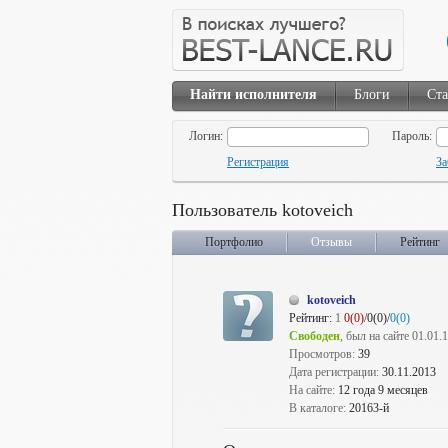
Найти исполнителя
Блоги
Ста
Логин:
Пароль:
Регистрация
За
Пользователь kotoveich
Портфолио
Отзывы
Рейтинг
kotoveich
Рейтинг:
1
0(0)
/0(0)/
0(0)
Свободен
, был на сайте 01.01.
Просмотров:
39
Дата регистрации:
30.11.2013
На сайте:
12 года 9 месяцев
В каталоге:
20163-й