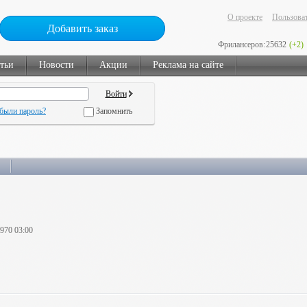
О проекте
Пользоват
Добавить заказ
Фрилансеров:
25632
(+2)
тьи
Новости
Акции
Реклама на сайте
были пароль?
Запомнить
1970 03:00