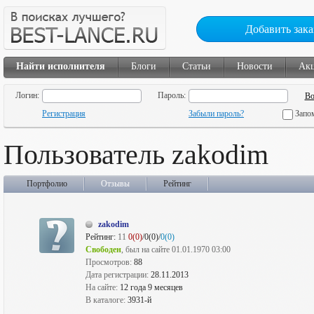
Добавить зака
Найти исполнителя
Блоги
Статьи
Новости
Ак
Логин:
Пароль:
Регистрация
Забыли пароль?
Запо
Пользователь zakodim
Портфолио
Отзывы
Рейтинг
zakodim
Рейтинг:
11
0(0)
/0(0)/
0(0)
Свободен
, был на сайте 01.01.1970 03:00
Просмотров:
88
Дата регистрации:
28.11.2013
На сайте:
12 года 9 месяцев
В каталоге:
3931-й