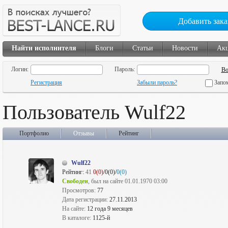
Добавить зака
Найти исполнителя
Блоги
Статьи
Новости
Ак
Логин:
Пароль:
Регистрация
Забыли пароль?
Запо
Пользователь Wulf22
Портфолио
Отзывы
Рейтинг
Wulf22
Рейтинг:
41
0(0)
/0(0)/
0(0)
Свободен
, был на сайте 01.01.1970 03:00
Просмотров:
77
Дата регистрации:
27.11.2013
На сайте:
12 года 9 месяцев
В каталоге:
1125-й