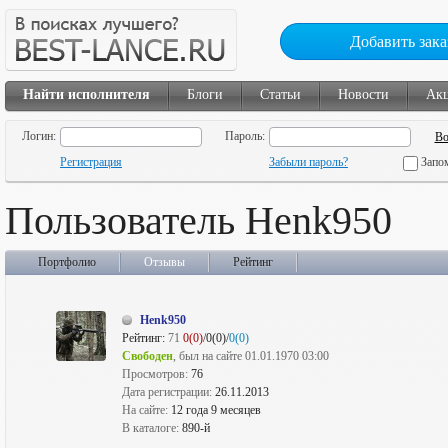
Добавить зака
Найти исполнителя
Блоги
Статьи
Новости
Ак
Логин:
Пароль:
Регистрация
Забыли пароль?
Запо
Пользователь Henk950
Портфолио
Отзывы
Рейтинг
Henk950
Рейтинг:
71
0(0)
/0(0)/
0(0)
Свободен
, был на сайте 01.01.1970 03:00
Просмотров:
76
Дата регистрации:
26.11.2013
На сайте:
12 года 9 месяцев
В каталоге:
890-й