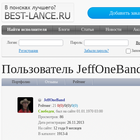
Добавить зака
Найти исполнителя
Блоги
Статьи
Новости
Ак
Логин:
Пароль:
Регистрация
Забыли пароль?
Запо
Пользователь JeffOneBan
Портфолио
Отзывы
Рейтинг
JeffOneBand
Рейтинг:
21
0(0)
/0(0)/
0(0)
Свободен
, был на сайте 01.01.1970 03:00
Просмотров:
86
Дата регистрации:
26.11.2013
На сайте:
12 года 9 месяцев
В каталоге:
1913-й