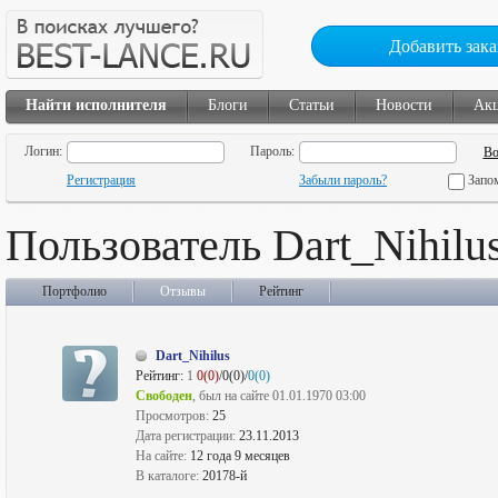
Добавить зака
Найти исполнителя
Блоги
Статьи
Новости
Ак
Логин:
Пароль:
Регистрация
Забыли пароль?
Запо
Пользователь Dart_Nihilu
Портфолио
Отзывы
Рейтинг
Dart_Nihilus
Рейтинг:
1
0(0)
/0(0)/
0(0)
Свободен
, был на сайте 01.01.1970 03:00
Просмотров:
25
Дата регистрации:
23.11.2013
На сайте:
12 года 9 месяцев
В каталоге:
20178-й