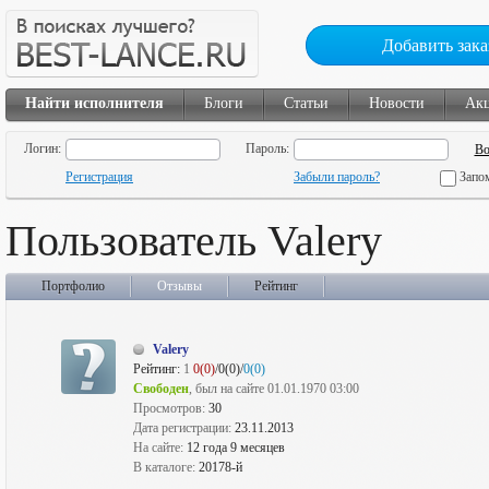
Добавить зака
Найти исполнителя
Блоги
Статьи
Новости
Ак
Логин:
Пароль:
Регистрация
Забыли пароль?
Запо
Пользователь Valery
Портфолио
Отзывы
Рейтинг
Valery
Рейтинг:
1
0(0)
/0(0)/
0(0)
Свободен
, был на сайте 01.01.1970 03:00
Просмотров:
30
Дата регистрации:
23.11.2013
На сайте:
12 года 9 месяцев
В каталоге:
20178-й